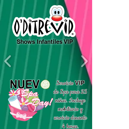
Shows Infantiles VIP
VIP
Servicio
de Spa para 25
niñas. Incluye
mobiliario y
servicio durante
4 horas.