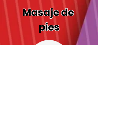
Masaje de
pies
Cremas
Humectant
es