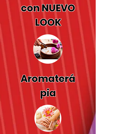
con NUEVO
LOOK
Aromaterá
pia