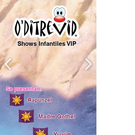
Shows Infantiles VIP
Se presentan:
Rapunzel
Madre Gothel
Yuyin