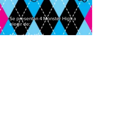
Se presentan 4 Monster High a
elegir de:
*Clawdeen Wolf
*Cleo DiNeil
*Frankiie Stein
*Draculaura
*Laguna Blue
Se presentan con luces
programables de leds, camara de
humo, equipo de sonido
profesional y escenario.
Duración de 50 a 60 minutos.
Cotiza Aquí