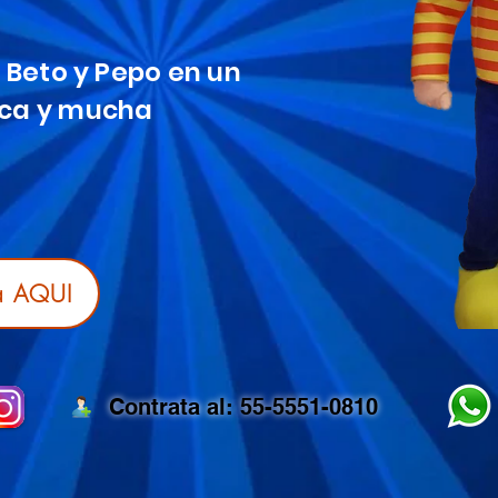
, Beto y Pepo en un
ica y mucha
a AQUI
Contrata al: 55-5551-0810