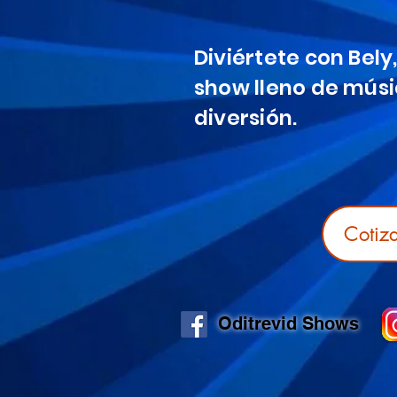
Diviértete con Bely
show lleno de mús
diversión.
Cotiz
Oditrevid Shows