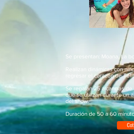
Se presentan: Moana, La bo
Realizan dinámicas con niño
regresar el corazón de Tefí
Se regalan 25 alcancías de
que se utilizan durante un 
del show.
Duración de 50 a 60 minuto
Cot