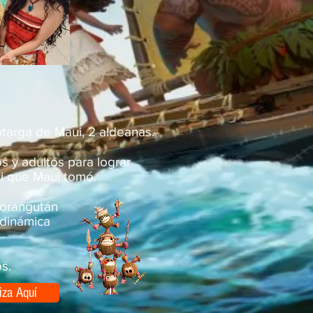
targa de Maui, 2 aldeanas.
s y adultos para lograr
ti que Maui tomó.
 orangután
adinámica
s.
iza Aquí