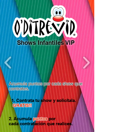
Shows Infantiles VIP
Acumula puntos por cada show que
contrates.
1. Contrata tu show y solicítala.
GRATIS!!
2. Acumula
puntos
por
cada
contratación que realices.